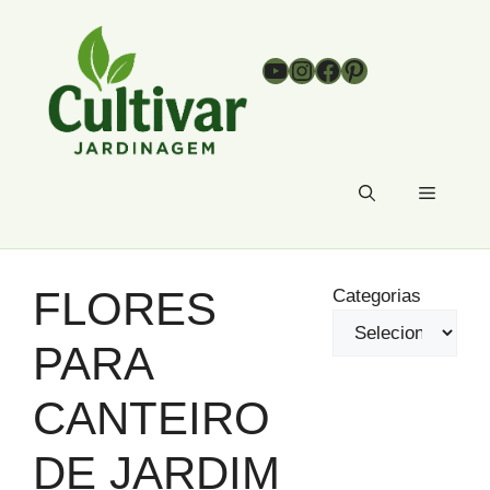
Pular
para
Youtube
Instagram
Facebook
Pinterest
o
conteúdo
Menu
FLORES
Categorias
PARA
CANTEIRO
DE JARDIM