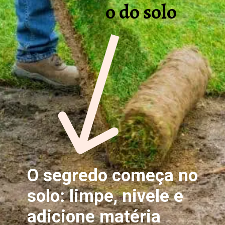
o do solo
O segredo começa no
solo: limpe, nivele e
adicione matéria