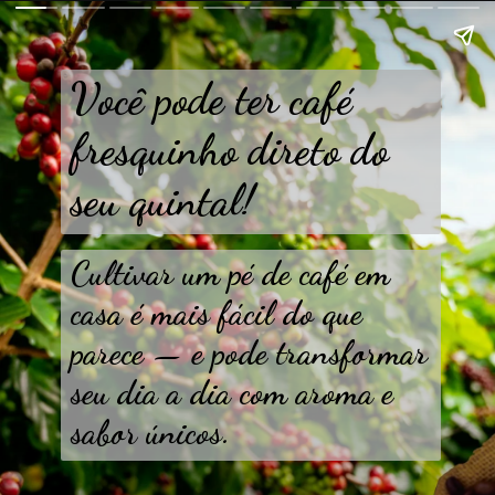
Você pode ter café
fresquinho direto do
seu quintal!
Cultivar um pé de café em
casa é mais fácil do que
parece — e pode transformar
seu dia a dia com aroma e
sabor únicos.