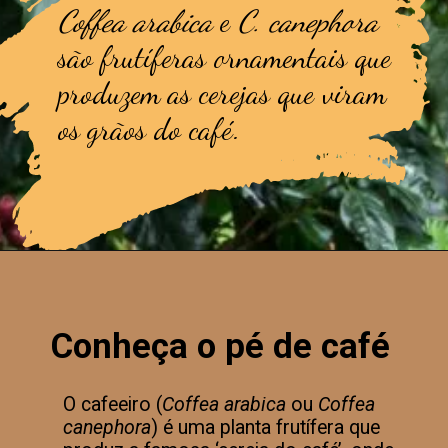
Coffea arabica
e
C. canephora
são frutíferas ornamentais que
produzem as cerejas que viram
os grãos do café.
Conheça o pé de café
O cafeeiro (
Coffea arabica
ou
Coffea
canephora
) é uma planta frutífera que