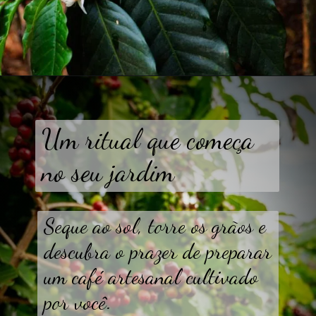
Um ritual que começa
no seu jardim
Seque ao sol, torre os grãos e
descubra o prazer de preparar
um café artesanal cultivado
por você.