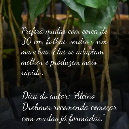
Prefira mudas com cerca de
30 cm, folhas verdes e sem
manchas. Elas se adaptam
melhor e produzem mais
rápido.
Dica do autor: “Alcino
Drehmer recomenda começar
com mudas já formadas.”