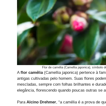
Flor de camélia (Camellia japonica), símbolo 
A
flor camélia
(Camellia japonica) pertence à fam
antigas cultivadas pelo homem. Suas flores podem
mescladas, sempre com folhas brilhantes e durado
elegância, florescendo quando poucas outras se 
Para
Alcino Drehmer
, “a camélia é a prova de 