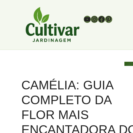
Pular
para
Youtube
Instagram
Facebook
Pinterest
o
conteúdo
CAMÉLIA: GUIA
COMPLETO DA
FLOR MAIS
ENCANTADORA D