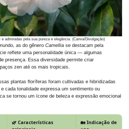
 e admiradas pela sua pureza e elegância. (Canva/Divulgação)
o mundo, as do gênero
Camellia
se destacam pela
écie reflete uma personalidade única — algumas
de presença. Essa diversidade permite criar
aços zen até os mais tropicais.
sas plantas floríferas foram cultivadas e hibridizadas
s, e cada tonalidade expressa um sentimento ou
tica se tornou um ícone de beleza e expressão emocional
🌿 Características
🏡 Indicação de