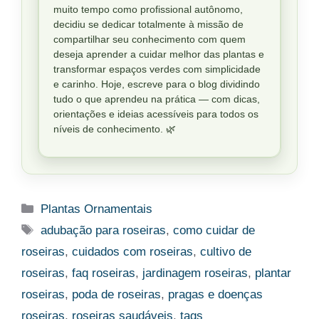
muito tempo como profissional autônomo,
decidiu se dedicar totalmente à missão de
compartilhar seu conhecimento com quem
deseja aprender a cuidar melhor das plantas e
transformar espaços verdes com simplicidade
e carinho. Hoje, escreve para o blog dividindo
tudo o que aprendeu na prática — com dicas,
orientações e ideias acessíveis para todos os
níveis de conhecimento. 🌿
Categorias
Plantas Ornamentais
Tags
adubação para roseiras
,
como cuidar de
roseiras
,
cuidados com roseiras
,
cultivo de
roseiras
,
faq roseiras
,
jardinagem roseiras
,
plantar
roseiras
,
poda de roseiras
,
pragas e doenças
roseiras
,
roseiras saudáveis
,
tags