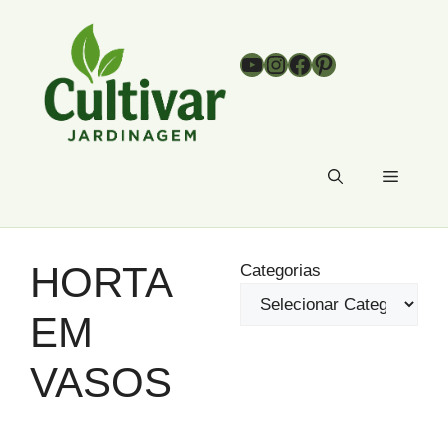
Pular
para
Youtube
Instagram
Facebook
Pinterest
o
conteúdo
Menu
HORTA
Categorias
EM
VASOS