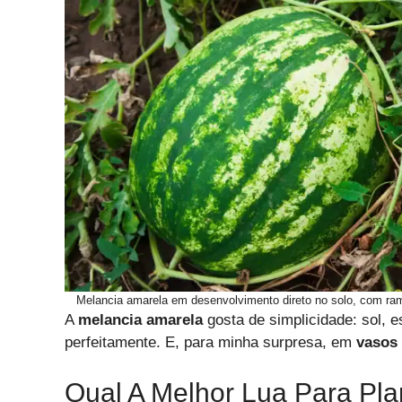
Melancia amarela em desenvolvimento direto no solo, com ram
A
melancia amarela
gosta de simplicidade: sol, e
perfeitamente. E, para minha surpresa, em
vasos
Qual A Melhor Lua Para Pla