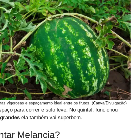
as vigorosas e espaçamento ideal entre os frutos. (Canva/Divulgação)
spaço para correr e solo leve. No quintal, funcionou
 grandes
ela também vai superbem.
ntar Melancia?