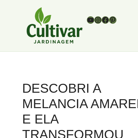
Pular
para
Youtube
Instagram
Facebook
Pinterest
o
conteúdo
DESCOBRI A
MELANCIA AMARE
E ELA
TRANSFORMOU