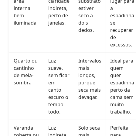
área
claridade
substrato
lugar para
interna
indireta,
estiver
a
bem
perto de
seco a
espadinha
iluminada
janelas.
dois
se
dedos.
recuperar
de
excessos.
Quarto ou
Luz
Intervalos
Ideal para
cantinho
suave,
mais
quem
de meia-
sem ficar
longos,
quer
sombra
em
porque
espadinha
canto
seca mais
perto da
escuro o
devagar.
cama sem
tempo
muito
todo.
trabalho.
Varanda
Luz
Solo seca
Perfeita
coberta ou
indireta
mais
para