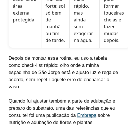
área
forte; sol
rápido,
formar
externa
só bem
mas
touceiras
protegida
de
ainda
cheias e
manhã
sem
fazer
ou fim
exagerar
mudas
de tarde.
na água.
depois.
Depois de montar essa rotina, eu uso a tabela
como check-list rápido: olho onde a minha
espadinha de São Jorge está e ajusto luz e rega de
acordo, sem repetir aquele erro de encharcar o
vaso.
Quando fui ajustar também a parte de adubação e
preparo do substrato, uma das referências que eu
consultei foi uma publicação da
Embrapa
sobre
nutrição e adubação de flores e plantas