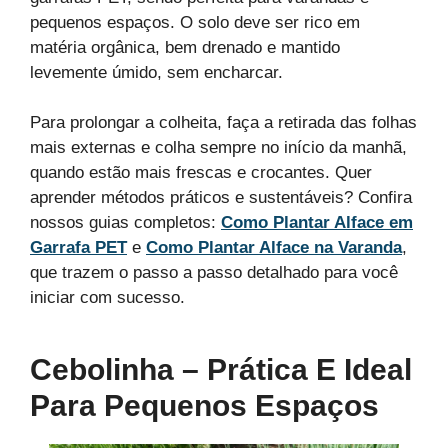
pequenos espaços. O solo deve ser rico em
matéria orgânica, bem drenado e mantido
levemente úmido, sem encharcar.
Para prolongar a colheita, faça a retirada das folhas
mais externas e colha sempre no início da manhã,
quando estão mais frescas e crocantes. Quer
aprender métodos práticos e sustentáveis? Confira
nossos guias completos:
Como Plantar Alface em
Garrafa PET
e
Como Plantar Alface na Varanda
,
que trazem o passo a passo detalhado para você
iniciar com sucesso.
Guia Completo de como Plantar Alface e Ter uma Horta
Guia completo de como plantar alface em garrafa PET e
Fresquinha na Varanda
cuidar do cultivo
Cebolinha – Prática E Ideal
Para Pequenos Espaços