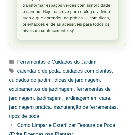
transformar espaços verdes com simplicidade
e carinho. Hoje, escreve para o blog dividindo
tudo o que aprendeu na prática — com dicas,
orientações e ideias acessíveis para todos os
níveis de conhecimento. 🌿
Categorias
Ferramentas e Cuidados do Jardim
Tags
calendário de poda
,
cuidados com plantas
,
cuidados do jardim
,
dicas de jardinagem
,
equipamentos de jardinagem
,
ferramentas de
jardinagem
,
jardinagem
,
jardinagem em casa
,
jardinagem prática
,
manutenção de ferramentas
,
tipos de poda
Como Limpar e Esterilizar Tesoura de Poda
(Evite Doenças nas Plantas)